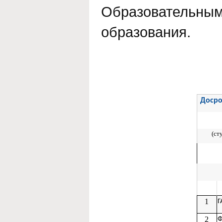
Образовательным
образования.
Досро
(ст
1
Г
2
Ф