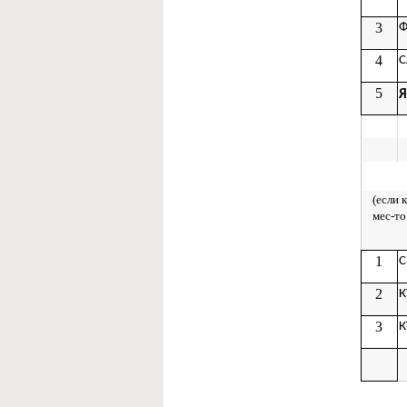
3
Ф
4
С
5
Я
(если 
мес-т
1
С
2
К
3
К