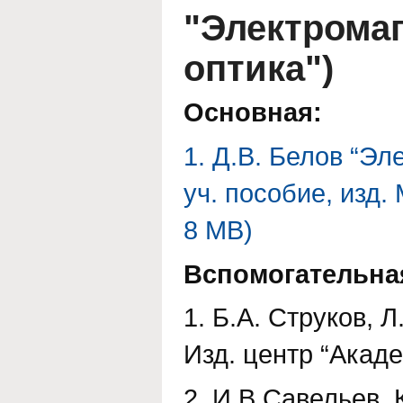
"Электрома
оптика")
Основная:
1. Д.В. Белов “Эл
уч. пособие, изд. 
8 MB)
Вспомогательна
1. Б.А. Струков, 
Изд. центр “Акаде
2. И.В.Савельев. К